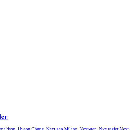
ler
naldson
,
Hyeon Chung
,
Next gen Milano
,
Next-gen
,
Nye regler Next