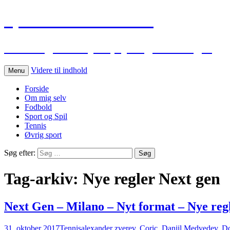
Sportskommentar.dk
Min blog vedr. sport, spil og holdninger
Videre til indhold
Menu
Forside
Om mig selv
Fodbold
Sport og Spil
Tennis
Øvrig sport
Søg efter:
Tag-arkiv: Nye regler Next gen
Next Gen – Milano – Nyt format – Nye reg
31. oktober 2017
Tennis
alexander zverev
,
Coric
,
Daniil Medvedev
,
Do