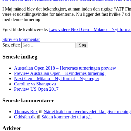
I Maj måned blev det bekendtgjort, at man inden den rigtige “ATP Fina
være et udstillingsvindue for talenterne. Nu ligger det fast hvilke 7 ud
med denne turnering.
Først til de kvalificerede.
Læs videre
Next Gen – Milano – Nyt format
Skriv en kommentar
Søg efter:
Seneste indlæg
Australian Open 2018 – Herrernes turneringen preview
Preview Australian Open – Kvindernes turnering.
Next Gen – Milano – Nyt format – Nye regler
Caroline vs Sharapova
Preview US Open 2017
Seneste kommentarer
Thomas Rex
til
Når et køb bare overhovedet ikke giver mening
Oddsfan.dk
til
Sådan kommer det til at gå.
Arkiver