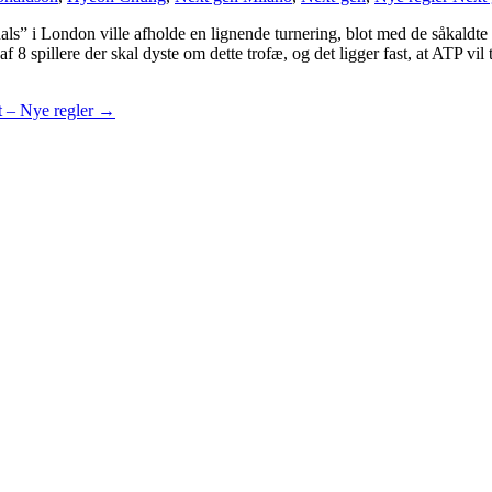
ls” i London ville afholde en lignende turnering, blot med de såkaldte 
 af 8 spillere der skal dyste om dette trofæ, og det ligger fast, at ATP v
 – Nye regler
→