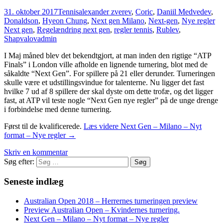
31. oktober 2017
Tennis
alexander zverev
,
Coric
,
Daniil Medvedev
,
Donaldson
,
Hyeon Chung
,
Next gen Milano
,
Next-gen
,
Nye regler
Next gen
,
Regelændring next gen
,
regler tennis
,
Rublev
,
Shapvalov
admin
I Maj måned blev det bekendtgjort, at man inden den rigtige “ATP
Finals” i London ville afholde en lignende turnering, blot med de
såkaldte “Next Gen”. For spillere på 21 eller derunder. Turneringen
skulle være et udstillingsvindue for talenterne. Nu ligger det fast
hvilke 7 ud af 8 spillere der skal dyste om dette trofæ, og det ligger
fast, at ATP vil teste nogle “Next Gen nye regler” på de unge drenge
i forbindelse med denne turnering.
Først til de kvalificerede.
Læs videre
Next Gen – Milano – Nyt
format – Nye regler
→
Skriv en kommentar
Søg efter:
Seneste indlæg
Australian Open 2018 – Herrernes turneringen preview
Preview Australian Open – Kvindernes turnering.
Next Gen – Milano – Nyt format – Nye regler