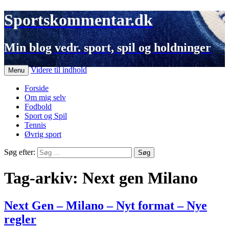
Sportskommentar.dk
Min blog vedr. sport, spil og holdninger
Videre til indhold
Menu
Forside
Om mig selv
Fodbold
Sport og Spil
Tennis
Øvrig sport
Søg efter:
Tag-arkiv: Next gen Milano
Next Gen – Milano – Nyt format – Nye
regler