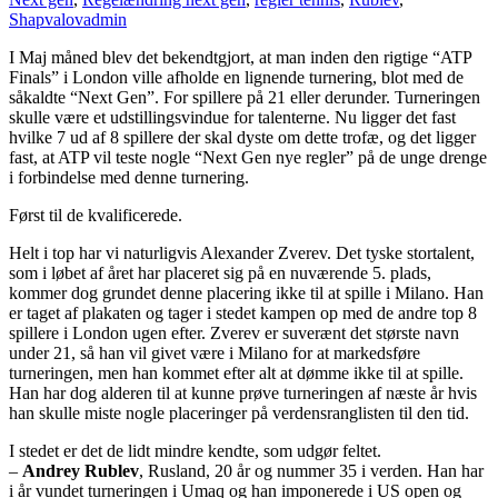
Shapvalov
admin
I Maj måned blev det bekendtgjort, at man inden den rigtige “ATP
Finals” i London ville afholde en lignende turnering, blot med de
såkaldte “Next Gen”. For spillere på 21 eller derunder. Turneringen
skulle være et udstillingsvindue for talenterne. Nu ligger det fast
hvilke 7 ud af 8 spillere der skal dyste om dette trofæ, og det ligger
fast, at ATP vil teste nogle “Next Gen nye regler” på de unge drenge
i forbindelse med denne turnering.
Først til de kvalificerede.
Helt i top har vi naturligvis Alexander Zverev. Det tyske stortalent,
som i løbet af året har placeret sig på en nuværende 5. plads,
kommer dog grundet denne placering ikke til at spille i Milano. Han
er taget af plakaten og tager i stedet kampen op med de andre top 8
spillere i London ugen efter. Zverev er suverænt det største navn
under 21, så han vil givet være i Milano for at markedsføre
turneringen, men han kommet efter alt at dømme ikke til at spille.
Han har dog alderen til at kunne prøve turneringen af næste år hvis
han skulle miste nogle placeringer på verdensranglisten til den tid.
I stedet er det de lidt mindre kendte, som udgør feltet.
–
Andrey Rublev
, Rusland, 20 år og nummer 35 i verden. Han har
i år vundet turneringen i Umaq og han imponerede i US open og