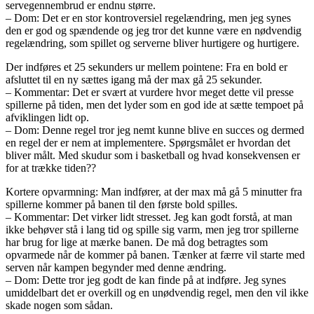
servegennembrud er endnu større.
– Dom: Det er en stor kontroversiel regelændring, men jeg synes
den er god og spændende og jeg tror det kunne være en nødvendig
regelændring, som spillet og serverne bliver hurtigere og hurtigere.
Der indføres et 25 sekunders ur mellem pointene: Fra en bold er
afsluttet til en ny sættes igang må der max gå 25 sekunder.
– Kommentar: Det er svært at vurdere hvor meget dette vil presse
spillerne på tiden, men det lyder som en god ide at sætte tempoet på
afviklingen lidt op.
– Dom: Denne regel tror jeg nemt kunne blive en succes og dermed
en regel der er nem at implementere. Spørgsmålet er hvordan det
bliver målt. Med skudur som i basketball og hvad konsekvensen er
for at trække tiden??
Kortere opvarmning: Man indfører, at der max må gå 5 minutter fra
spillerne kommer på banen til den første bold spilles.
– Kommentar: Det virker lidt stresset. Jeg kan godt forstå, at man
ikke behøver stå i lang tid og spille sig varm, men jeg tror spillerne
har brug for lige at mærke banen. De må dog betragtes som
opvarmede når de kommer på banen. Tænker at færre vil starte med
serven når kampen begynder med denne ændring.
– Dom: Dette tror jeg godt de kan finde på at indføre. Jeg synes
umiddelbart det er overkill og en unødvendig regel, men den vil ikke
skade nogen som sådan.