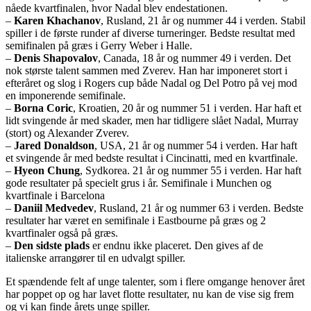
nåede kvartfinalen, hvor Nadal blev endestationen.
–
Karen Khachanov
, Rusland, 21 år og nummer 44 i verden. Stabil
spiller i de første runder af diverse turneringer. Bedste resultat med
semifinalen på græs i Gerry Weber i Halle.
–
Denis Shapovalov
, Canada, 18 år og nummer 49 i verden. Det
nok største talent sammen med Zverev. Han har imponeret stort i
efteråret og slog i Rogers cup både Nadal og Del Potro på vej mod
en imponerende semifinale.
–
Borna Coric
, Kroatien, 20 år og nummer 51 i verden. Har haft et
lidt svingende år med skader, men har tidligere slået Nadal, Murray
(stort) og Alexander Zverev.
–
Jared Donaldson
, USA, 21 år og nummer 54 i verden. Har haft
et svingende år med bedste resultat i Cincinatti, med en kvartfinale.
–
Hyeon Chung
, Sydkorea. 21 år og nummer 55 i verden. Har haft
gode resultater på specielt grus i år. Semifinale i Munchen og
kvartfinale i Barcelona
–
Daniil Medvedev
, Rusland, 21 år og nummer 63 i verden. Bedste
resultater har været en semifinale i Eastbourne på græs og 2
kvartfinaler også på græs.
–
Den sidste plads
er endnu ikke placeret. Den gives af de
italienske arrangører til en udvalgt spiller.
Et spændende felt af unge talenter, som i flere omgange henover året
har poppet op og har lavet flotte resultater, nu kan de vise sig frem
og vi kan finde årets unge spiller.