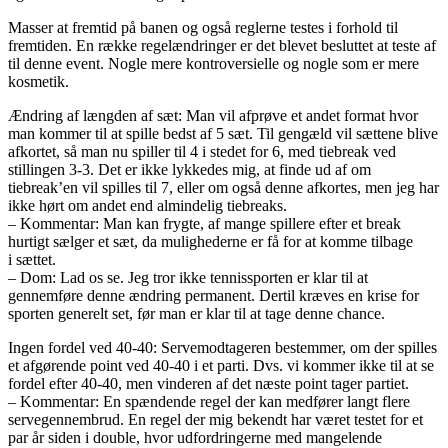
Masser at fremtid på banen og også reglerne testes i forhold til
fremtiden. En række regelændringer er det blevet besluttet at teste af
til denne event. Nogle mere kontroversielle og nogle som er mere
kosmetik.
Ændring af længden af sæt: Man vil afprøve et andet format hvor
man kommer til at spille bedst af 5 sæt. Til gengæld vil sættene blive
afkortet, så man nu spiller til 4 i stedet for 6, med tiebreak ved
stillingen 3-3. Det er ikke lykkedes mig, at finde ud af om
tiebreak’en vil spilles til 7, eller om også denne afkortes, men jeg har
ikke hørt om andet end almindelig tiebreaks.
– Kommentar: Man kan frygte, af mange spillere efter et break
hurtigt sælger et sæt, da mulighederne er få for at komme tilbage
i sættet.
– Dom: Lad os se. Jeg tror ikke tennissporten er klar til at
gennemføre denne ændring permanent. Dertil kræves en krise for
sporten generelt set, før man er klar til at tage denne chance.
Ingen fordel ved 40-40: Servemodtageren bestemmer, om der spilles
et afgørende point ved 40-40 i et parti. Dvs. vi kommer ikke til at se
fordel efter 40-40, men vinderen af det næste point tager partiet.
– Kommentar: En spændende regel der kan medfører langt flere
servegennembrud. En regel der mig bekendt har været testet for et
par år siden i double, hvor udfordringerne med mangelende