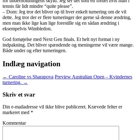
for underholdningens skyld. Jeg ser det som en fordel hvis man i
tennis får lidt mindre “quite please”.
– Dom: Jeg tror det bliver op til hver enkelt turnering om de vil
dette. Jeg tror der er flere turneringer der gerne så denne ændring,
men man ikke lige kan lige forestille sig en sådan ændring i
eksempelvis Wimbledon.
God fornøjelse med Next Gen finals. Et helt nyt format i ny
indpakning. Det bliver spændende og meningerne vil være mange.
Både under og efter turneringen.
Indlæg navigation
←
Caroline vs Sharapova
Preview Australian Open – Kvindernes
turnering.
→
Skriv et svar
Din e-mailadresse vil ikke blive publiceret.
Krævede felter er
markeret med
*
Kommentar