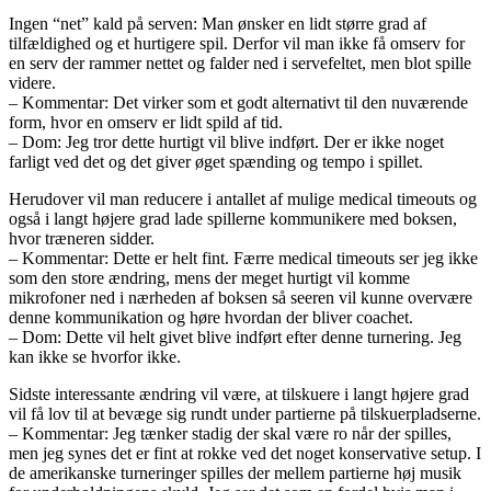
Ingen “net” kald på serven: Man ønsker en lidt større grad af
tilfældighed og et hurtigere spil. Derfor vil man ikke få omserv for
en serv der rammer nettet og falder ned i servefeltet, men blot spille
videre.
– Kommentar: Det virker som et godt alternativt til den nuværende
form, hvor en omserv er lidt spild af tid.
– Dom: Jeg tror dette hurtigt vil blive indført. Der er ikke noget
farligt ved det og det giver øget spænding og tempo i spillet.
Herudover vil man reducere i antallet af mulige medical timeouts og
også i langt højere grad lade spillerne kommunikere med boksen,
hvor træneren sidder.
– Kommentar: Dette er helt fint. Færre medical timeouts ser jeg ikke
som den store ændring, mens der meget hurtigt vil komme
mikrofoner ned i nærheden af boksen så seeren vil kunne overvære
denne kommunikation og høre hvordan der bliver coachet.
– Dom: Dette vil helt givet blive indført efter denne turnering. Jeg
kan ikke se hvorfor ikke.
Sidste interessante ændring vil være, at tilskuere i langt højere grad
vil få lov til at bevæge sig rundt under partierne på tilskuerpladserne.
– Kommentar: Jeg tænker stadig der skal være ro når der spilles,
men jeg synes det er fint at rokke ved det noget konservative setup. I
de amerikanske turneringer spilles der mellem partierne høj musik