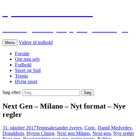
Sportskommentar.dk
Min blog vedr. sport, spil og holdninger
Videre til indhold
Menu
Forside
Om mig selv
Fodbold
Sport og Spil
Tennis
Øvrig sport
Søg efter:
Next Gen – Milano – Nyt format – Nye
regler
31. oktober 2017
Tennis
alexander zverev
,
Coric
,
Daniil Medvedev
,
Donaldson
,
Hyeon Chung
,
Next gen Milano
,
Next-gen
,
Nye regler
Next gen
,
Regelændring next gen
,
regler tennis
,
Rublev
,