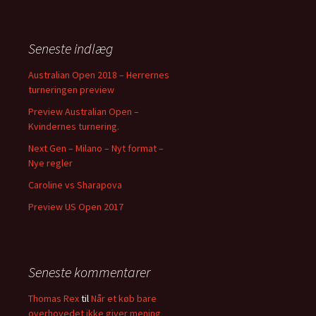
g
e
f
Seneste indlæg
t
e
Australian Open 2018 – Herrernes
r
turneringen preview
:
Preview Australian Open –
Kvindernes turnering.
Next Gen – Milano – Nyt format –
Nye regler
Caroline vs Sharapova
Preview US Open 2017
Seneste kommentarer
Thomas Rex
til
Når et køb bare
overhovedet ikke giver mening