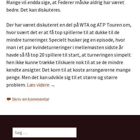
Mange vil endda sige, at Federer måske aldrig har været
bedre. Det kan diskuteres.
Der har været diskuteret en del på WTA og ATP Touren om,
hvor svært det er at få top spillerne til at dukke til de
mindre turneringer. Specielt husker jeg en episode, hvor
man i et par kvindeturneringer i mellemøsten sidste år
havde så få top 20 spillere til start, at turneringen simpelt
hen ikke kunne trække tilskuere nok til at se de mindre
kendte ansigter. Det kom til at koste arrangørerne mange
penge. Men det kan udvikle sig til et større og større
problem.
Læs videre
Federer og Serena. Skaber de gamle prob
→
Skriv en kommentar
S
ø