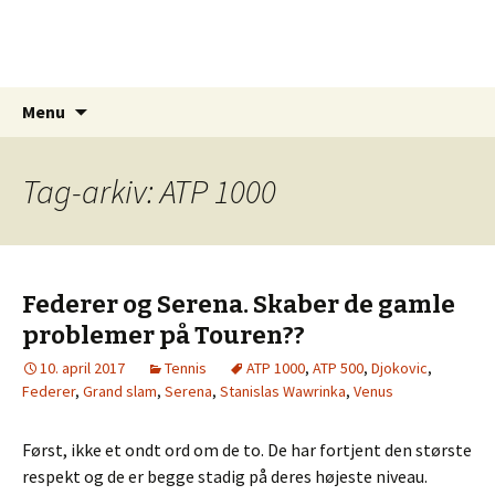
Sportskommentar.dk
Min blog vedr. sport, spil og holdninger
Videre
Søg
Menu
til
efter:
indhold
Tag-arkiv: ATP 1000
Federer og Serena. Skaber de gamle
problemer på Touren??
10. april 2017
Tennis
ATP 1000
,
ATP 500
,
Djokovic
,
Federer
,
Grand slam
,
Serena
,
Stanislas Wawrinka
,
Venus
Først, ikke et ondt ord om de to. De har fortjent den største
respekt og de er begge stadig på deres højeste niveau.