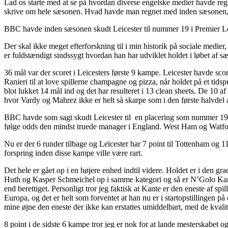
Lad os starte med at se på hvordan diverse engelske medier havde reg
skrive om hele sæsonen. Hvad havde man regnet med inden sæsonen, me
BBC havde inden sæsonen skudt Leicester til nummer 19 i Premier L
Der skal ikke meget efterforskning til i min historik på sociale medier
er fuldstændigt sindssygt hvordan han har udviklet holdet i løbet af s
36 mål var der scoret i Leicesters første 9 kampe. Leicester havde scor
Ranieri til at love spillerne champagne og pizza, når holdet på et t
blot lukket 14 mål ind og det har resulteret i 13 clean sheets. De 10 
hvor Vardy og Mahrez ikke er helt så skarpe som i den første halvde
BBC havde som sagt skudt Leicester til en placering som nummer 19. 
følge odds den mindst truede manager i England. West Ham og Watford
Nu er der 6 runder tilbage og Leicester har 7 point til Tottenham og
forspring inden disse kampe ville være rart.
Det hele er gået op i en højere enhed indtil videre. Holdet er i den gr
Huth og Kasper Schmeichel op i samme kategori og så er N’Golo Ka
end berettiget. Personligt tror jeg faktisk at Kante er den eneste af sp
Europa, og det er helt som forventet at han nu er i startopstillingen p
mine øjne den eneste der ikke kan erstattes umiddelbart, med de kvalit
8 point i de sidste 6 kampe tror jeg er nok for at lande mesterskabe