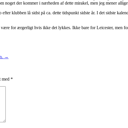
oget der kommer i nærheden af dette mirakel, men jeg mener alligevel
jo efter klubben lå sidst på ca. dette tidspunkt sidste år. I det sidste kal
 være for ærgerligt hvis ikke det lykkes. Ikke bare for Leicester, men f
on.
→
et med
*