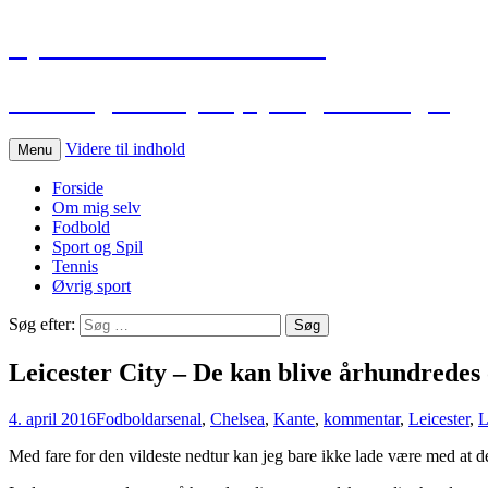
Sportskommentar.dk
Min blog vedr. sport, spil og holdninger
Videre til indhold
Menu
Forside
Om mig selv
Fodbold
Sport og Spil
Tennis
Øvrig sport
Søg efter:
Leicester City – De kan blive århundredes
4. april 2016
Fodbold
arsenal
,
Chelsea
,
Kante
,
kommentar
,
Leicester
,
L
Med fare for den vildeste nedtur kan jeg bare ikke lade være med at d