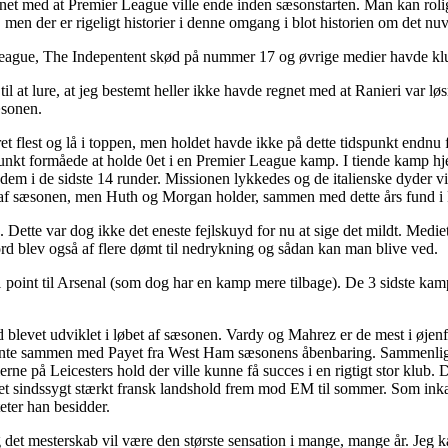
net med at Premier League ville ende inden sæsonstarten. Man kan roligt
n der er rigeligt historier i denne omgang i blot historien om det nu
eague, The Indepentent skød på nummer 17 og øvrige medier havde klu
, til at lure, at jeg bestemt heller ikke havde regnet med at Ranieri var
æsonen.
et flest og lå i toppen, men holdet havde ikke på dette tidspunkt endnu f
idspunkt formåede at holde 0et i en Premier League kamp. I tiende kamp
af dem i de sidste 14 runder. Missionen lykkedes og de italienske dyder 
l af sæsonen, men Huth og Morgan holder, sammen med dette års fund i 
Dette var dog ikke det eneste fejlskuyd for nu at sige det mildt. Med
 blev også af flere dømt til nedrykning og sådan kan man blive ved.
 11 point til Arsenal (som dog har en kamp mere tilbage). De 3 sidste
ad blevet udviklet i løbet af sæsonen. Vardy og Mahrez er de mest i øjen
nte sammen med Payet fra West Ham sæsonens åbenbaring. Sammenligni
illerne på Leicesters hold der ville kunne få succes i en rigtigt stor klu
å et sindssygt stærkt fransk landshold frem mod EM til sommer. Som inkan
eter han besidder.
t og det mesterskab vil være den største sensation i mange, mange år. 