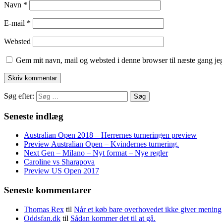
Navn
*
E-mail
*
Websted
Gem mit navn, mail og websted i denne browser til næste gang j
Søg efter:
Seneste indlæg
Australian Open 2018 – Herrernes turneringen preview
Preview Australian Open – Kvindernes turnering.
Next Gen – Milano – Nyt format – Nye regler
Caroline vs Sharapova
Preview US Open 2017
Seneste kommentarer
Thomas Rex
til
Når et køb bare overhovedet ikke giver mening
Oddsfan.dk
til
Sådan kommer det til at gå.