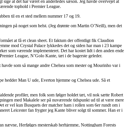
 sige at det har været en anderledes sæson. Jeg havde overvejet at
værende tophold i Premier League.
bben til en et sted mellem nummer 17 og 19.
 løsningen på noget som helst. (Jeg drømte om Martin O’Neill), men det
ormået at få et clean sheet. Et faktum der offentligt fik Claudion
 hjemme mod Crystal Palace lykkedes det og siden har man i 23 kampe
virker som værende implementeret. Det har kostet lidt i den anden ende
Premier League, N’Golo Kante, tæt i de bagerste geleder.
iet havde som så mange andre Chelsea som mester og Mourinho var i
 kampe hedder Man U ude, Everton hjemme og Chelsea ude. Så et
faldende profiler, men folk som følger holdet tæt, vil nok sætte Robert
ngen med Makalele ser på nuværende tidspunkt ud til at være mere
b. Det er vel kun Busquets der matcher ham i rollen som 6er rundt om i
eret Leicester fan frygter jeg Kante bliver solgt til sommer. Han er i
Jeg kan nævne, Herfølges mesterskab herhjemme, Nottingham Forests