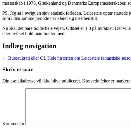
mesterskab i 1978, Grækenland og Danmarks Europamesterskaber, som n
PS. Jeg så i øvrigt en sjov statistik forleden. Leicesters optur startede 
som i den samme periode har klaret sig næstbedst.!!
Nu skal det bare holde hele vejen. Oddset er 1,3 på miraklet. Det ville
eller hvilket hold man holder med.
Indlæg navigation
←
Bureaukrati eller OL
Hele historien om Leicesters fantastiske sæs
Skriv et svar
Din e-mailadresse vil ikke blive publiceret.
Krævede felter er marker
Kommentar