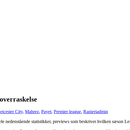
 overraskelse
eicester City
,
Mahrez
,
Payet
,
Premier league
,
Ranieri
admin
ele nedenstående statistikker, previews som beskriver hvilken sæson Lei