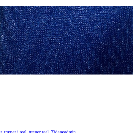
r
,
træner i real
,
træner real
,
Zidane
admin