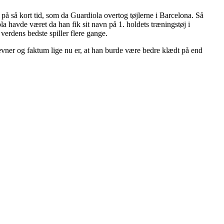
å så kort tid, som da Guardiola overtog tøjlerne i Barcelona. Så
a havde været da han fik sit navn på 1. holdets træningstøj i
verdens bedste spiller flere gange.
 evner og faktum lige nu er, at han burde være bedre klædt på end