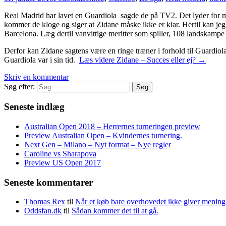
Real Madrid har lavet en Guardiola sagde de på TV2. Det lyder for mi
kommer de kloge og siger at Zidane måske ikke er klar. Hertil kan jeg
Barcelona. Læg dertil vanvittige meritter som spiller, 108 landskampe
Derfor kan Zidane sagtens være en ringe træner i forhold til Guardiol
Guardiola var i sin tid.
Læs videre
Zidane – Succes eller ej?
→
Skriv en kommentar
Søg efter:
Seneste indlæg
Australian Open 2018 – Herrernes turneringen preview
Preview Australian Open – Kvindernes turnering.
Next Gen – Milano – Nyt format – Nye regler
Caroline vs Sharapova
Preview US Open 2017
Seneste kommentarer
Thomas Rex
til
Når et køb bare overhovedet ikke giver mening
Oddsfan.dk
til
Sådan kommer det til at gå.