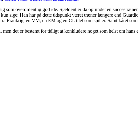
g som overordentlig god ide. Sjældent er da opfundet en succestræner p
 kun sige: Han har på dette tidspunkt været træner længere end Guardiol
 fra Frankrig, en VM, en EM og en CL titel som spiller. Samt kåret som 
a, men det er bestemt for tidligt at konkludere noget som helst om hans