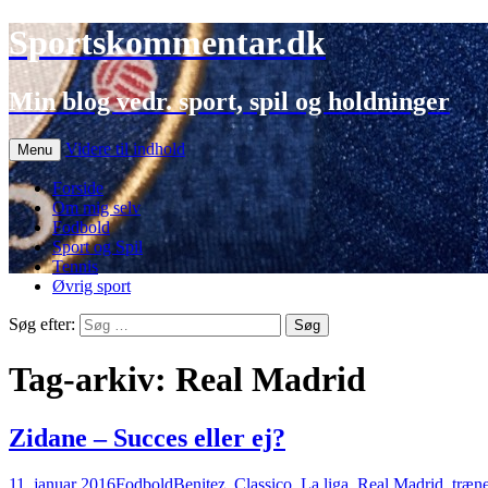
Sportskommentar.dk
Min blog vedr. sport, spil og holdninger
Videre til indhold
Menu
Forside
Om mig selv
Fodbold
Sport og Spil
Tennis
Øvrig sport
Søg efter:
Tag-arkiv: Real Madrid
Zidane – Succes eller ej?
11. januar 2016
Fodbold
Benitez
,
Classico
,
La liga
,
Real Madrid
,
træne