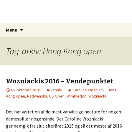
Sportskommentar.dk
Min blog vedr. sport, spil og holdninger
Videre
Søg
Menu
til
efter:
indhold
Tag-arkiv: Hong Kong open
Wozniackis 2016 – Vendepunktet
16. oktober 2016
Tennis
Caroline Wozniacki
,
Hong
Kong open
,
Radwanska
,
US Open
,
Wimbledon
,
Wozniacki
Det har været en af de mest vanvittige nedture for nogen
damespiller nogensinde. Det Caroline Wozniacki
gennemgik fra slut efteråret 2015 og så det meste af 2016