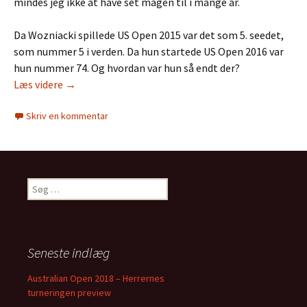
mindes jeg ikke at have set magen til i mange år.
Da Wozniacki spillede US Open 2015 var det som 5. seedet,
som nummer 5 i verden. Da hun startede US Open 2016 var
hun nummer 74. Og hvordan var hun så endt der?
Læs videre
Wozniackis 2016 – Vendepunktet
→
Skriv en kommentar
S
ø
g
e
f
Seneste indlæg
t
e
Australian Open 2018 – Herrernes
r
turneringen preview
: