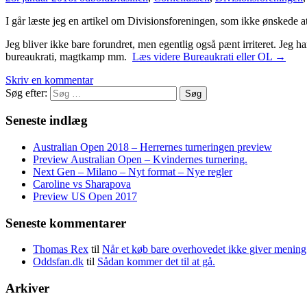
I går læste jeg en artikel om Divisionsforeningen, som ikke ønskede a
Jeg bliver ikke bare forundret, men egentlig også pænt irriteret. Je
bureaukrati, magtkamp mm.
Læs videre
Bureaukrati eller OL
→
Skriv en kommentar
Søg efter:
Seneste indlæg
Australian Open 2018 – Herrernes turneringen preview
Preview Australian Open – Kvindernes turnering.
Next Gen – Milano – Nyt format – Nye regler
Caroline vs Sharapova
Preview US Open 2017
Seneste kommentarer
Thomas Rex
til
Når et køb bare overhovedet ikke giver mening
Oddsfan.dk
til
Sådan kommer det til at gå.
Arkiver