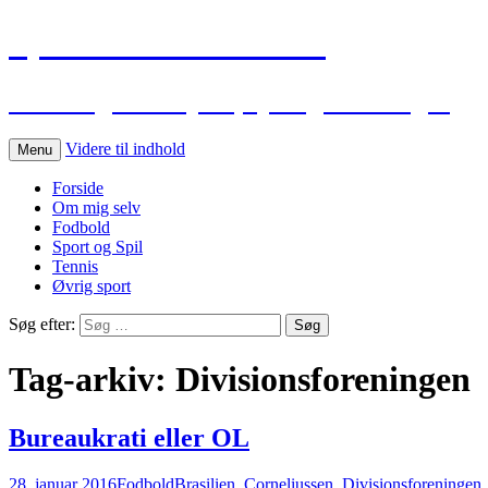
Sportskommentar.dk
Min blog vedr. sport, spil og holdninger
Videre til indhold
Menu
Forside
Om mig selv
Fodbold
Sport og Spil
Tennis
Øvrig sport
Søg efter:
Tag-arkiv: Divisionsforeningen
Bureaukrati eller OL
28. januar 2016
Fodbold
Brasilien
,
Corneliussen
,
Divisionsforeningen