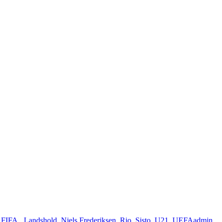
,
FIFA.
,
Landshold
,
Niels Frederiksen
,
Rio
,
Sisto
,
U21
,
UEFA
admin