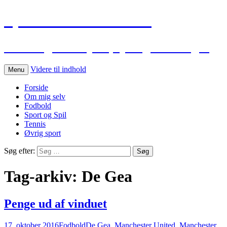
Sportskommentar.dk
Min blog vedr. sport, spil og holdninger
Videre til indhold
Menu
Forside
Om mig selv
Fodbold
Sport og Spil
Tennis
Øvrig sport
Søg efter:
Tag-arkiv: De Gea
Penge ud af vinduet
17. oktober 2016
Fodbold
De Gea
,
Manchester United. Manchester