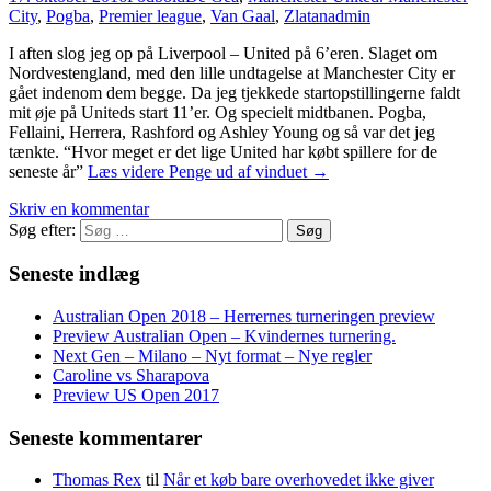
City
,
Pogba
,
Premier league
,
Van Gaal
,
Zlatan
admin
I aften slog jeg op på Liverpool – United på 6’eren. Slaget om
Nordvestengland, med den lille undtagelse at Manchester City er
gået indenom dem begge. Da jeg tjekkede startopstillingerne faldt
mit øje på Uniteds start 11’er. Og specielt midtbanen. Pogba,
Fellaini, Herrera, Rashford og Ashley Young og så var det jeg
tænkte. “Hvor meget er det lige United har købt spillere for de
seneste år”
Læs videre
Penge ud af vinduet
→
Skriv en kommentar
Søg efter:
Seneste indlæg
Australian Open 2018 – Herrernes turneringen preview
Preview Australian Open – Kvindernes turnering.
Next Gen – Milano – Nyt format – Nye regler
Caroline vs Sharapova
Preview US Open 2017
Seneste kommentarer
Thomas Rex
til
Når et køb bare overhovedet ikke giver