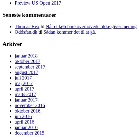
Preview US Open 2017
Seneste kommentarer
Thomas Rex
til
Når et køb bare overhovedet ikke giver mening
Oddsfan.dk
til
Sådan kommer det til at gå.
Arkiver
januar 2018
oktober 2017
september 2017
august 2017
juli 2017
maj 2017
april 2017
marts 2017
januar 2017
november 2016
oktober 2016
juli 2016
april 2016
januar 2016
december 2015