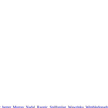
r
,
herrer
,
Murray
,
Nadal
,
Raonic
,
Spilforslag
,
Wawrinka
,
Wimbledon
ad