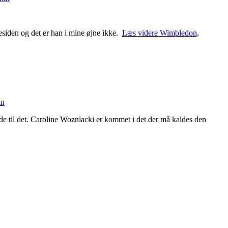
esiden og det er han i mine øjne ikke.
Læs videre
Wimbledon,
in
e til det. Caroline Wozniacki er kommet i det der må kaldes den